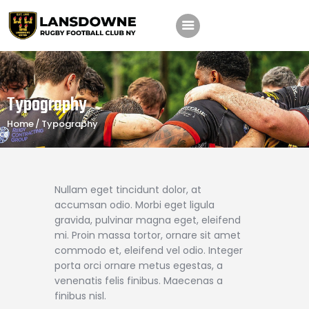
Schedule
Typography
Our Team
Home
Typography
Johnny Triangles
Tournament
Youth
Nullam eget tincidunt dolor, at
Join Us
accumsan odio. Morbi eget ligula
gravida, pulvinar magna eget, eleifend
Contact Us
mi. Proin massa tortor, ornare sit amet
commodo et, eleifend vel odio. Integer
porta orci ornare metus egestas, a
venenatis felis finibus. Maecenas a
finibus nisl.