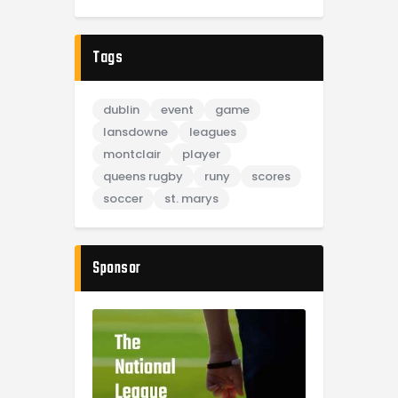
Tags
dublin
event
game
lansdowne
leagues
montclair
player
queens rugby
runy
scores
soccer
st. marys
Sponsor