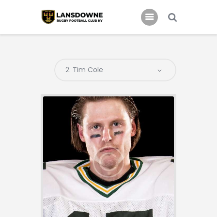
Schedule
Our Team
Johnny Triangles
Tournament
Youth
Join Us
Contact Us