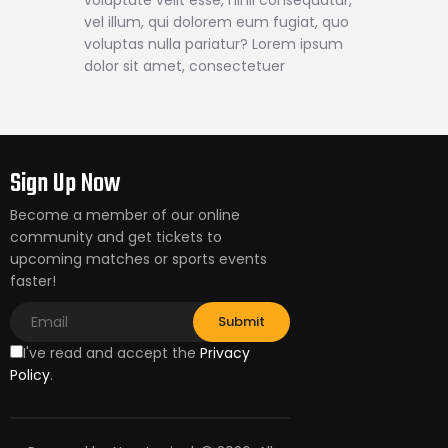
vel illum, qui dolorem eum fugiat, quo
voluptas nulla pariatur? Lorem ipsum
dolor sit amet, consectetuer
Sign Up Now
Become a member of our online
community and get tickets to
upcoming matches or sports events
faster!
I've read and accept the
Privacy
Policy
.