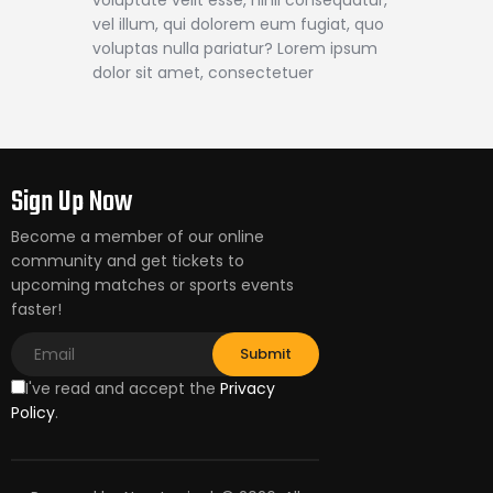
vel illum, qui dolorem eum fugiat, quo
voluptas nulla pariatur? Lorem ipsum
dolor sit amet, consectetuer
Sign Up Now
Become a member of our online
community and get tickets to
upcoming matches or sports events
faster!
I've read and accept the
Privacy
Policy
.