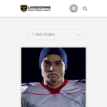
Schedule
Our Team
Johnny Triangles
Tournament
Youth
Join Us
Contact Us