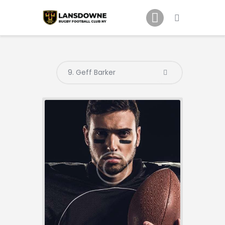
Schedule
Our Team
Johnny Triangles
Tournament
Youth
Join Us
Contact Us