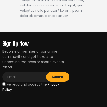
voluptate velit esse, nihil consequatur,
vel illum, qui dolorem eum fugiat, quo
voluptas nulla pariatur? Lorem ipsum
dolor sit amet, consectetuer
Sign Up Now
Become a member of our online
community and get tickets to
upcoming matches or sports events
faster!
I've read and accept the
Privacy
Policy
.